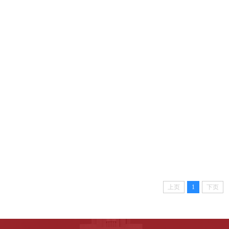
上页
1
下页