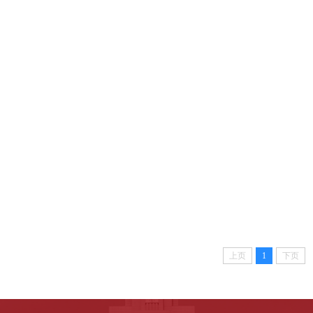
上页
1
下页